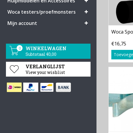
Hulpmiddelen en Accessoires
Woca testers/proefmonsters
Mijn account
Woca Spo
€16,75
WINKELWAGEN
0
Subtotaal €0,00
Toevoege
VERLANGLIJST
View your wishlist