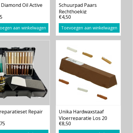
Diamond Oil Active
Schuurpad Paars
Rechthoekig
5
€4,50
oegen aan winkelwagen
Toevoegen aan winkelwagen
reparatieset Repair
Unika Hardwaxstaaf
Vloerreparatie Los 20
,75
€8,50
Kleuren