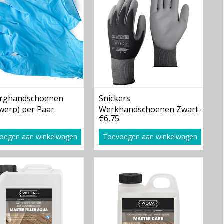
urghandschoenen
Snickers
erp) per Paar
Werkhandschoenen Zwart-
€6,75
Grijs
oegen aan winkelwagen
Toevoegen aan winkelwagen