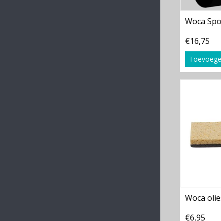
Woca Spo
€16,75
Toevoege
Woca oli
€6,95