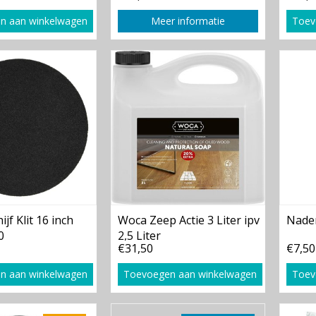
n aan winkelwagen
Meer informatie
Toev
jf Klit 16 inch
Woca Zeep Actie 3 Liter ipv
Naden
0
2,5 Liter
€31,50
€7,50
n aan winkelwagen
Toevoegen aan winkelwagen
Toev