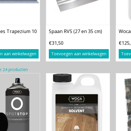
es Trapezium 10
Spaan RVS (27 en 35 cm)
Woca 
€31,50
€125
n aan winkelwagen
Toevoegen aan winkelwagen
Toev
e 24 producten