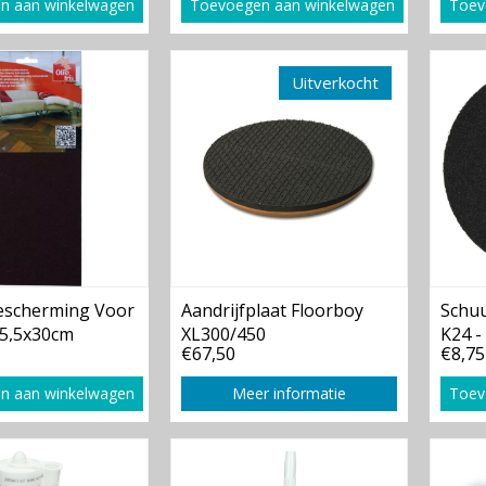
n aan winkelwagen
Toevoegen aan winkelwagen
Toev
Uitverkocht
Bescherming Voor
Aandrijfplaat Floorboy
Schuu
15,5x30cm
XL300/450
K24 -
€67,50
€8,75
n aan winkelwagen
Meer informatie
Toev