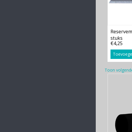
Reservem
stuks
€4,25
Toevoege
Toon volgend