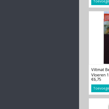
Toevoege
Viltmat 
Vloeren 
€6,75
Toevoege