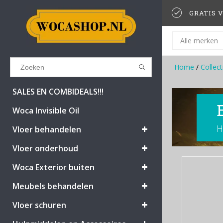
GRATIS V
Alle merken
Home
/
Collect
Results found
(0)
SALES EN COMBIDEALS!!!
Woca Invisible Oil
H
BEKIJK ALLE RESULTATEN
Vloer behandelen
Vloer onderhoud
GA TERUG
Woca Exterior buiten
Meubels behandelen
Vloer schuren