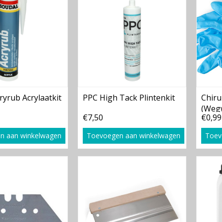
ryrub Acrylaatkit
PPC High Tack Plintenkit
Chir
(Wegw
€7,50
€0,99
n aan winkelwagen
Toevoegen aan winkelwagen
Toev