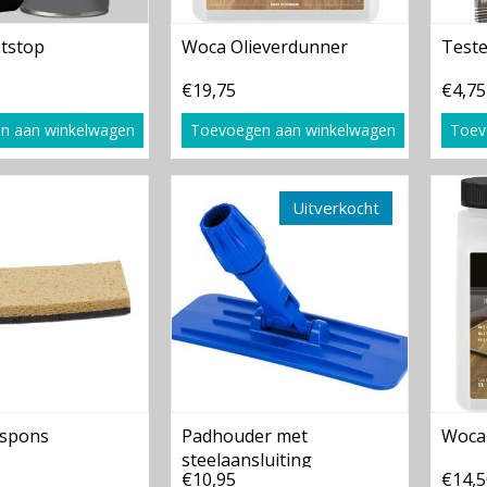
tstop
Woca Olieverdunner
Teste
€19,75
€4,75
n aan winkelwagen
Toevoegen aan winkelwagen
Toev
Uitverkocht
espons
Padhouder met
Woca 
steelaansluiting
€10,95
€14,5