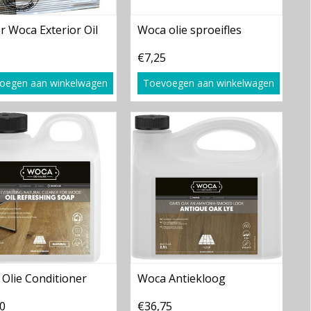
r Woca Exterior Oil
Woca olie sproeifles
€7,25
oegen aan winkelwagen
Toevoegen aan winkelwagen
Olie Conditioner
Woca Antiekloog
0
€36,75