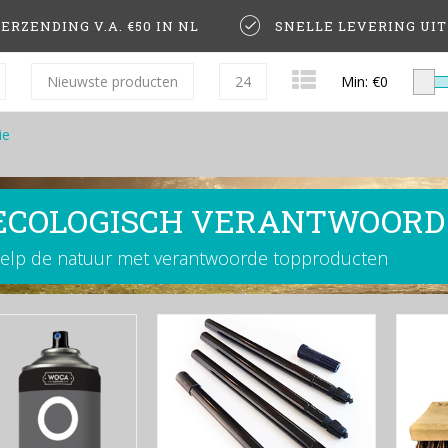
ERZENDING V.A. €50 IN NL
SNELLE LEVERING UI
Nieuwste producten
24
Min: €
0
ie
ECOLOGISCH VERANTWOORD
elp de natuur met verantwoorde topproducten