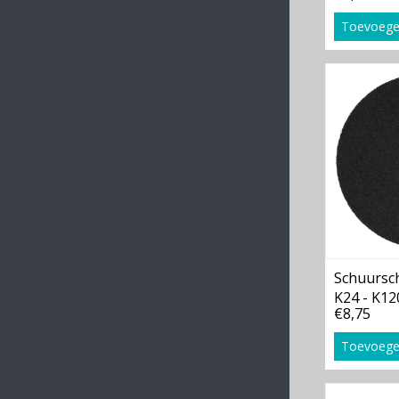
Toevoege
Schuurschi
K24 - K12
€8,75
Toevoege