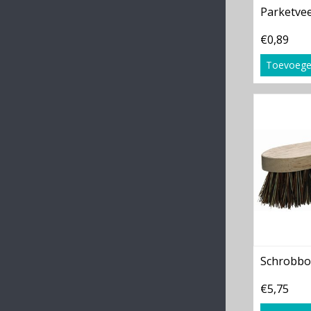
Parketve
€0,89
Toevoege
Schrobbor
€5,75