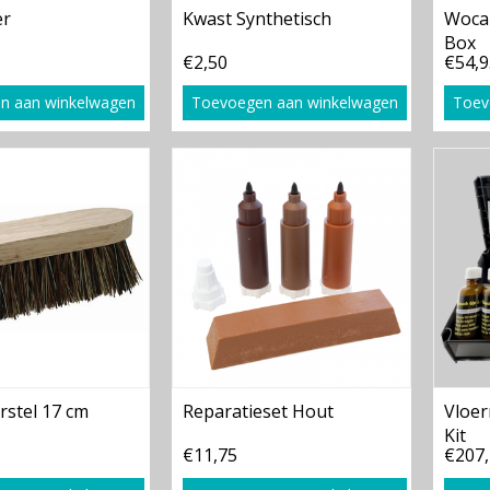
er
Kwast Synthetisch
Woca 
Box
€2,50
€54,9
n aan winkelwagen
Toevoegen aan winkelwagen
Toev
stel 17 cm
Reparatieset Hout
Vloer
Kit
€11,75
€207