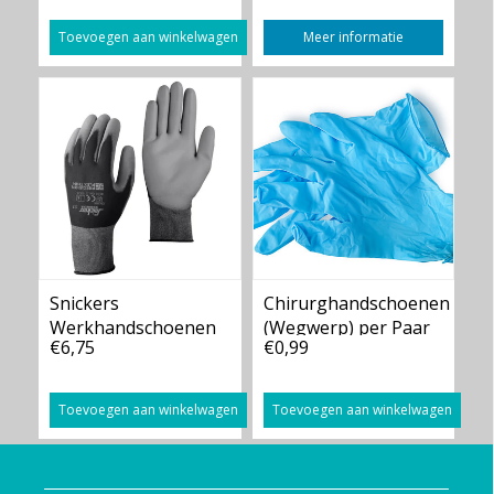
Toevoegen aan winkelwagen
Meer informatie
Snickers
Chirurghandschoenen
Werkhandschoenen
(Wegwerp) per Paar
€6,75
€0,99
Zwart-Grijs
Toevoegen aan winkelwagen
Toevoegen aan winkelwagen