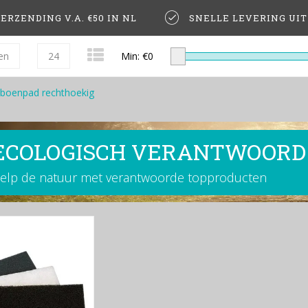
ERZENDING V.A. €50 IN NL
SNELLE LEVERING UI
en
24
Min: €
0
boenpad rechthoekig
ECOLOGISCH VERANTWOORD
elp de natuur met verantwoorde topproducten