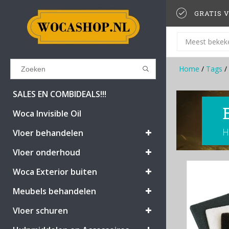
GRATIS V
Meest bekek
Home
/
Tags
/
Results found
(0)
SALES EN COMBIDEALS!!!
Woca Invisible Oil
H
BEKIJK ALLE RESULTATEN
Vloer behandelen
Vloer onderhoud
GA TERUG
Woca Exterior buiten
Meubels behandelen
Vloer schuren