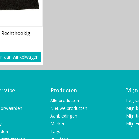
 Rechthoekig
n aan winkelwagen
ervice
Producten
Mijn
Alle producten
Regist
oorwaarden
Nieuwe producten
Mijn b
Aanbiedingen
Mijn t
y
Merken
Mijn ve
oden
Tags