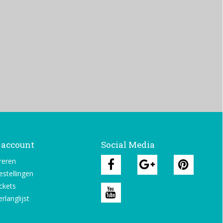
 account
Social Media
reren
estellingen
ickets
rlanglijst