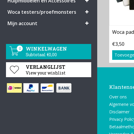
Hulpmiddelen en Accessoires
Woca testers/proefmonsters
Mijn account
Woca pad
€3,50
WINKELWAGEN
0
Subtotaal €0,00
Toevoege
VERLANGLIJST
View your wishlist
Klantens
Over ons
Algemene v
Disclaimer
Privacy Polic
Betaalmeth