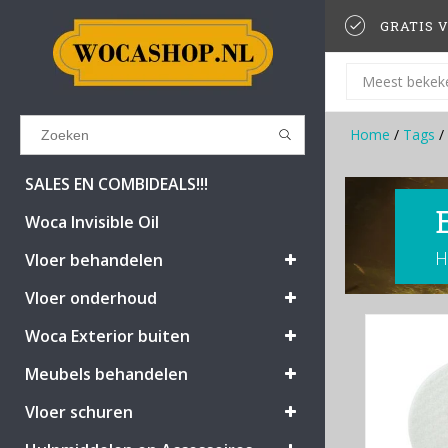
GRATIS V
Meest bekek
Home
/
Tags
/
Results found
(0)
SALES EN COMBIDEALS!!!
Woca Invisible Oil
H
BEKIJK ALLE RESULTATEN
Vloer behandelen
Vloer onderhoud
GA TERUG
Woca Exterior buiten
Meubels behandelen
Vloer schuren