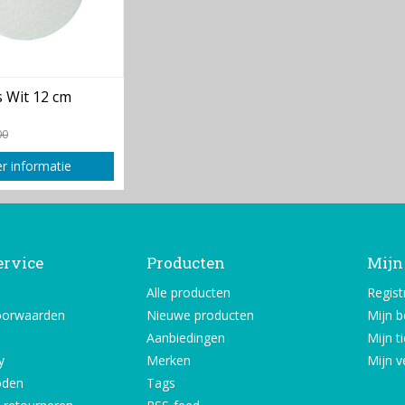
 Wit 12 cm
00
r informatie
ervice
Producten
Mijn
Alle producten
Regist
oorwaarden
Nieuwe producten
Mijn b
Aanbiedingen
Mijn t
y
Merken
Mijn ve
oden
Tags