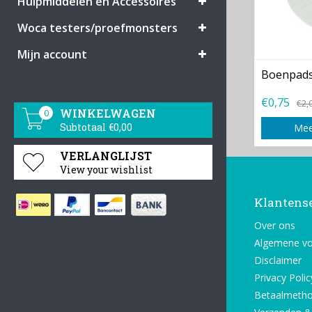
Hulpmiddelen en Accessoires
Woca testers/proefmonsters
Mijn account
Boenpads
€0,75
€2,
WINKELWAGEN
0
Subtotaal €0,00
Mee
VERLANGLIJST
View your wishlist
Klantens
Over ons
Algemene v
Disclaimer
Privacy Polic
Betaalmeth