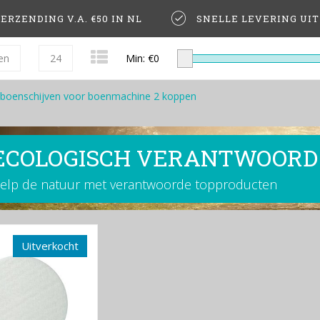
ERZENDING V.A. €50 IN NL
SNELLE LEVERING UI
en
24
Min: €
0
boenschijven voor boenmachine 2 koppen
ECOLOGISCH VERANTWOORD
elp de natuur met verantwoorde topproducten
Uitverkocht
-63%