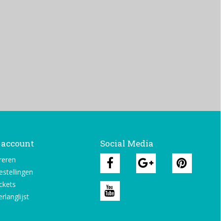
 account
Social Media
reren
estellingen
ickets
rlanglijst