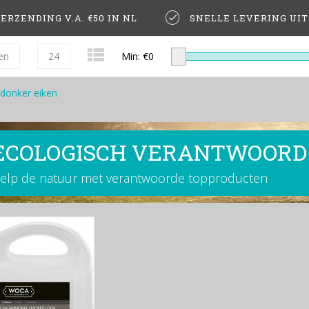
ERZENDING V.A. €50 IN NL
SNELLE LEVERING UI
en
24
Min: €
0
donker eiken
ECOLOGISCH VERANTWOORD
elp de natuur met verantwoorde topproducten