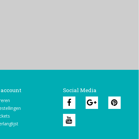
 account
Social Media
reren
estellingen
ickets
rlanglijst