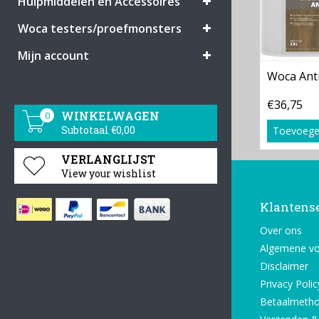
Hulpmiddelen en Accessoires
Woca testers/proefmonsters
Mijn account
Woca Ant
€36,75
WINKELWAGEN
0
Subtotaal €0,00
Toevoege
VERLANGLIJST
View your wishlist
Klantens
Over ons
Algemene v
Disclaimer
Privacy Polic
Betaalmeth