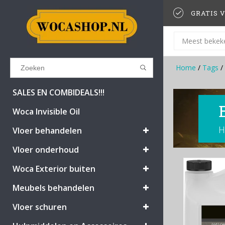
GRATIS V
Meest bekek
Home
/
Tags
/
Results found
(0)
SALES EN COMBIDEALS!!!
Woca Invisible Oil
H
BEKIJK ALLE RESULTATEN
Vloer behandelen
Vloer onderhoud
GA TERUG
Woca Exterior buiten
Meubels behandelen
Vloer schuren