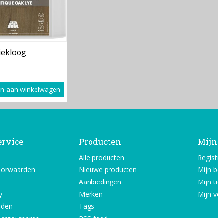
iekloog
n aan winkelwagen
ervice
Producten
Mijn
Alle producten
Regist
oorwaarden
Nieuwe producten
Mijn b
Aanbiedingen
Mijn t
y
Merken
Mijn ve
oden
Tags