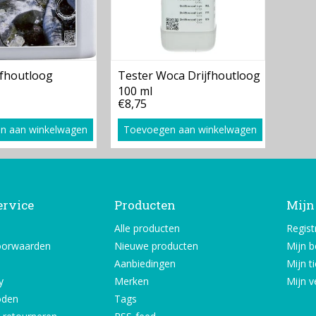
jfhoutloog
Tester Woca Drijfhoutloog
100 ml
€8,75
n aan winkelwagen
Toevoegen aan winkelwagen
ervice
Producten
Mijn
Alle producten
Regist
oorwaarden
Nieuwe producten
Mijn b
Aanbiedingen
Mijn t
y
Merken
Mijn ve
oden
Tags