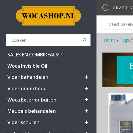
GRATIS V
Meest bekek
Home
/
Tags
/
Results found
(0)
SALES EN COMBIDEALS!!!
Woca Invisible Oil
H
BEKIJK ALLE RESULTATEN
Vloer behandelen
Vloer onderhoud
GA TERUG
Woca Exterior buiten
Meubels behandelen
Vloer schuren