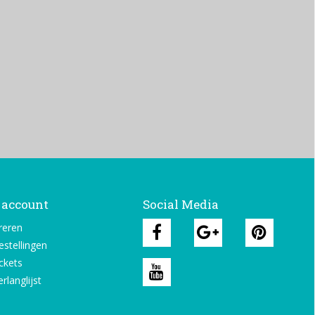
 account
Social Media
reren
estellingen
ickets
rlanglijst