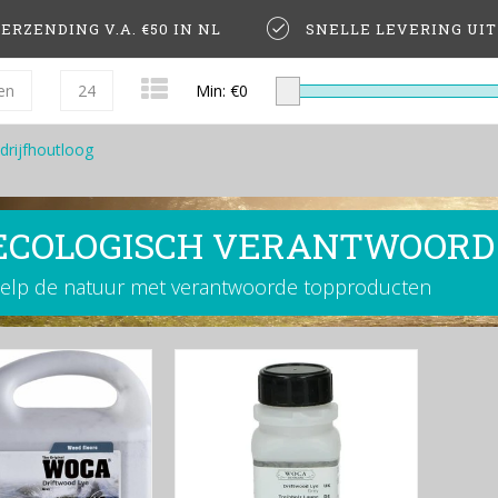
ERZENDING V.A. €50 IN NL
SNELLE LEVERING UI
en
24
Min: €
0
drijfhoutloog
ECOLOGISCH VERANTWOORD
elp de natuur met verantwoorde topproducten