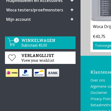
Hulpmiddelen en Accessoires
Woca testers/proefmonsters
Mijn account
Woca Dri
€43,75
WINKELWAGEN
0
Subtotaal €0,00
Toevoege
VERLANGLIJST
View your wishlist
Klantens
Over ons
Algemene v
Disclaimer
Privacy Polic
Betaalmeth