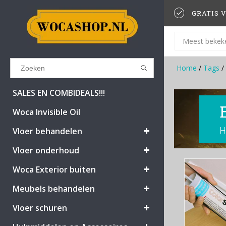
GRATIS V
Meest bekek
Home
/
Tags
/
Results found
(0)
SALES EN COMBIDEALS!!!
Woca Invisible Oil
H
BEKIJK ALLE RESULTATEN
Vloer behandelen
Vloer onderhoud
GA TERUG
Woca Exterior buiten
Meubels behandelen
Vloer schuren