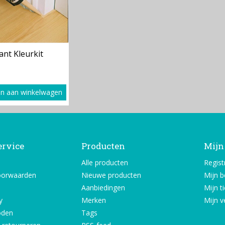
ant Kleurkit
n aan winkelwagen
ervice
Producten
Mijn
Alle producten
Regist
oorwaarden
Nieuwe producten
Mijn b
Aanbiedingen
Mijn t
y
Merken
Mijn ve
oden
Tags