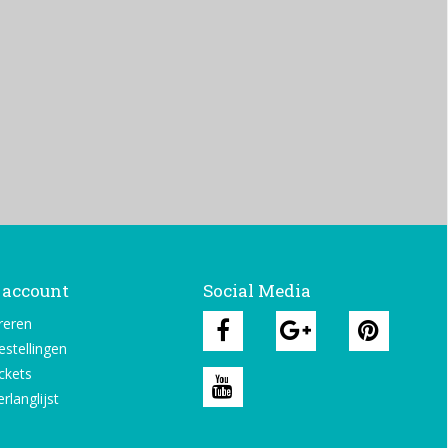
 account
Social Media
reren
estellingen
ickets
rlanglijst