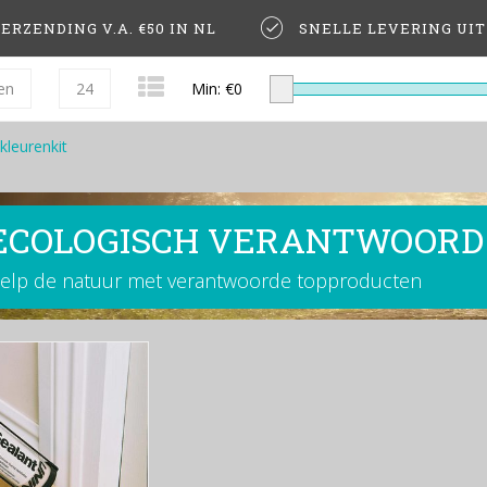
ERZENDING V.A. €50 IN NL
SNELLE LEVERING UI
en
24
Min: €
0
kleurenkit
ECOLOGISCH VERANTWOORD
elp de natuur met verantwoorde topproducten