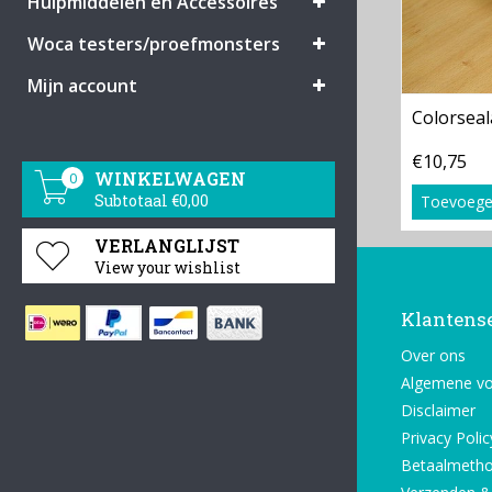
Hulpmiddelen en Accessoires
Woca testers/proefmonsters
Mijn account
Colorseal
€10,75
WINKELWAGEN
0
Subtotaal €0,00
Toevoege
VERLANGLIJST
View your wishlist
Klantens
Over ons
Algemene v
Disclaimer
Privacy Polic
Betaalmeth