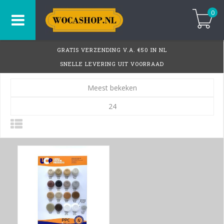
0
GRATIS VERZENDING V.A. €50 IN NL
SNELLE LEVERING UIT VOORRAAD
Meest bekeken
24