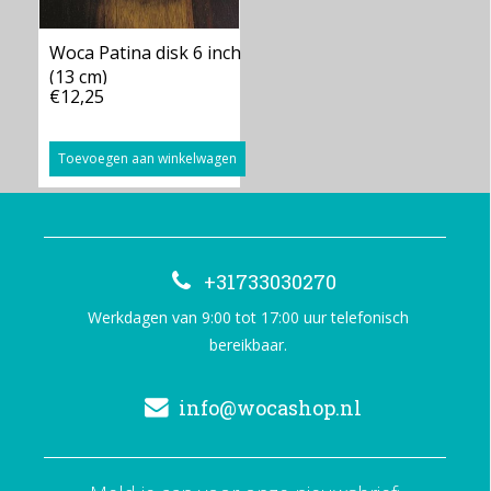
Woca Patina disk 6 inch
(13 cm)
€12,25
Toevoegen aan winkelwagen
+31733030270
Werkdagen van 9:00 tot 17:00 uur telefonisch
bereikbaar.
info@wocashop.nl