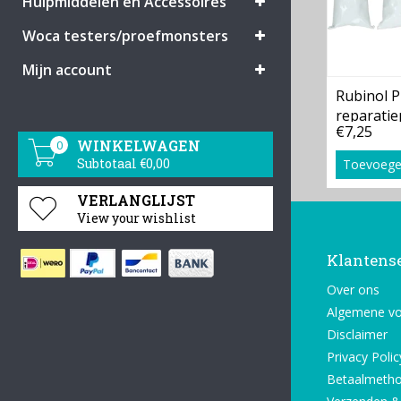
Hulpmiddelen en Accessoires
Woca testers/proefmonsters
Mijn account
Rubinol P
reparatie
€7,25
WINKELWAGEN
0
Subtotaal €0,00
Toevoege
VERLANGLIJST
View your wishlist
Klantens
Over ons
Algemene v
Disclaimer
Privacy Polic
Betaalmeth