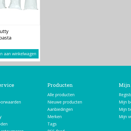
utty
pasta
n aan winkelwagen
ervice
Producten
Mijn
Alle producten
Regist
oorwaarden
Nieuwe producten
Mijn b
Aanbiedingen
Mijn t
y
Merken
Mijn ve
oden
Tags