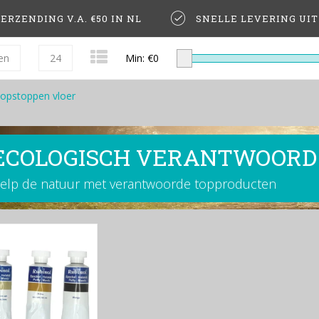
ERZENDING V.A. €50 IN NL
SNELLE LEVERING UI
en
24
Min: €
0
opstoppen vloer
ECOLOGISCH VERANTWOORD
elp de natuur met verantwoorde topproducten