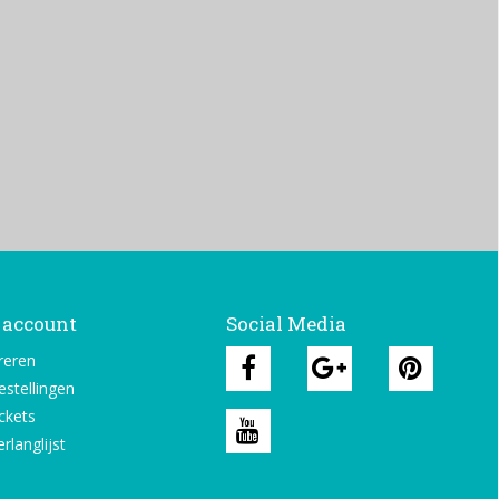
 account
Social Media
reren
estellingen
ickets
rlanglijst