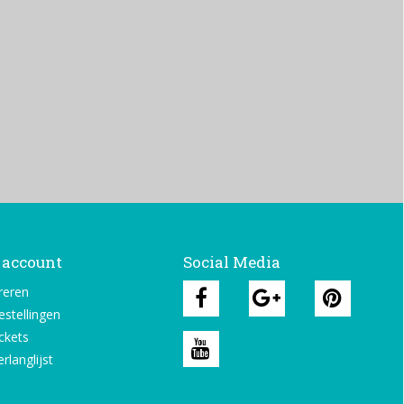
 account
Social Media
reren
estellingen
ickets
rlanglijst