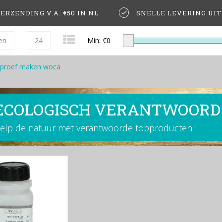
ERZENDING V.A. €50 IN NL
SNELLE LEVERING UI
en
24
Min: €
0
proef maken woca
ECOLOGISCH VERANTWOORD
elp de natuur met verantwoorde topproducten