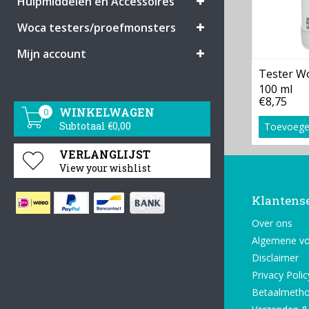
Hulpmiddelen en Accessoires
Woca testers/proefmonsters
Mijn account
Tester Wo
100 ml
€8,75
WINKELWAGEN
0
Subtotaal €0,00
Toevoege
VERLANGLIJST
View your wishlist
Klantens
Over ons
Algemene v
Disclaimer
Privacy Polic
Betaalmeth