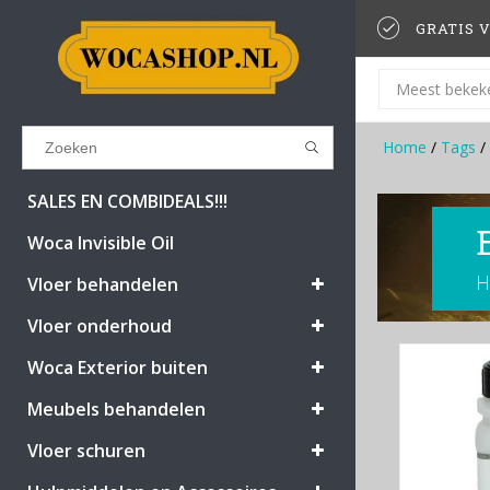
GRATIS V
Meest bekek
Home
/
Tags
/
Results found
(0)
SALES EN COMBIDEALS!!!
Woca Invisible Oil
H
BEKIJK ALLE RESULTATEN
Vloer behandelen
Vloer onderhoud
GA TERUG
Woca Exterior buiten
Meubels behandelen
Vloer schuren