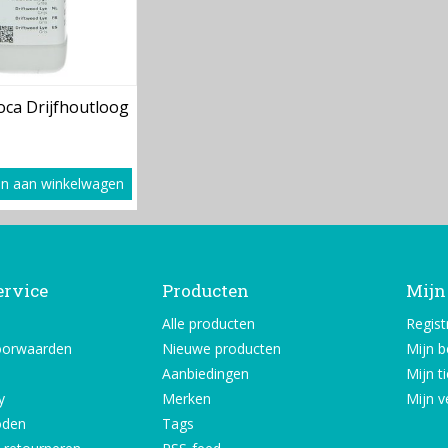
ca Drijfhoutloog
n aan winkelwagen
ervice
Producten
Mijn
Alle producten
Regist
oorwaarden
Nieuwe producten
Mijn b
Aanbiedingen
Mijn t
y
Merken
Mijn ve
oden
Tags