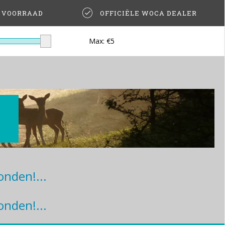
T VOORRAAD
OFFICIËLE WOCA DEALER
Max: €
5
nden!...
nden!...