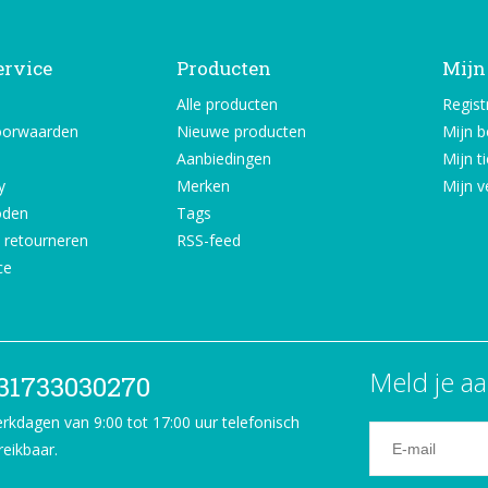
ervice
Producten
Mijn
Alle producten
Regist
oorwaarden
Nieuwe producten
Mijn b
Aanbiedingen
Mijn t
y
Merken
Mijn ve
oden
Tags
 retourneren
RSS-feed
ce
Meld je aa
31733030270
rkdagen van 9:00 tot 17:00 uur telefonisch
reikbaar.