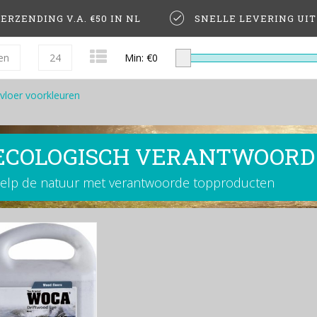
ERZENDING V.A. €50 IN NL
SNELLE LEVERING UI
en
24
Min: €
0
vloer voorkleuren
ECOLOGISCH VERANTWOORD
elp de natuur met verantwoorde topproducten