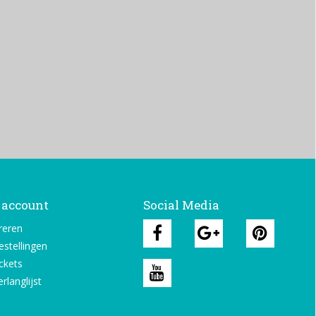
 account
Social Media
reren
estellingen
ickets
rlanglijst