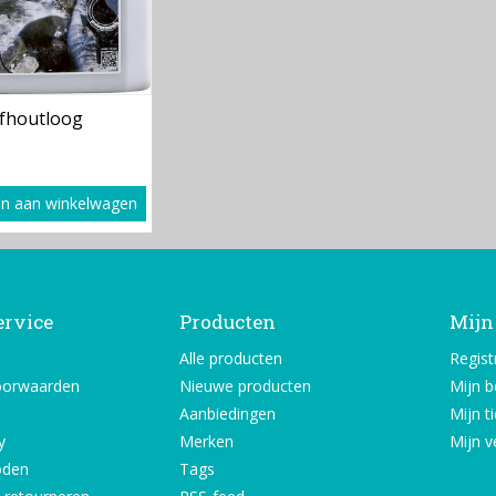
jfhoutloog
n aan winkelwagen
ervice
Producten
Mijn
Alle producten
Regist
oorwaarden
Nieuwe producten
Mijn b
Aanbiedingen
Mijn t
y
Merken
Mijn ve
oden
Tags