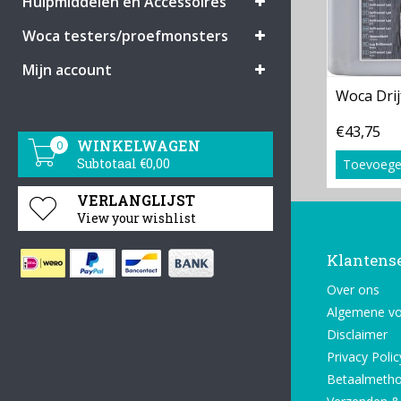
Hulpmiddelen en Accessoires
Woca testers/proefmonsters
Mijn account
Woca Dri
€43,75
WINKELWAGEN
0
Subtotaal €0,00
Toevoege
VERLANGLIJST
View your wishlist
Klantens
Over ons
Algemene v
Disclaimer
Privacy Polic
Betaalmeth