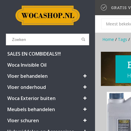
GRATIS V
Meest bekek
Home
/
Tags
/
Results found
(0)
SALES EN COMBIDEALS!!!
Woca Invisible Oil
H
BEKIJK ALLE RESULTATEN
Vloer behandelen
Vloer onderhoud
GA TERUG
Woca Exterior buiten
Meubels behandelen
Vloer schuren