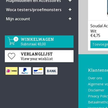
Hulpmiddelen en Accessoires
Woca testers/proefmonsters
Mijn account
Soudal Ac
Wit
€4,75
WINKELWAGEN
0
Subtotaal €0,00
Toevoege
VERLANGLIJST
View your wishlist
Klantens
Over ons
Algemene v
Disclaimer
Privacy Polic
Betaalmeth