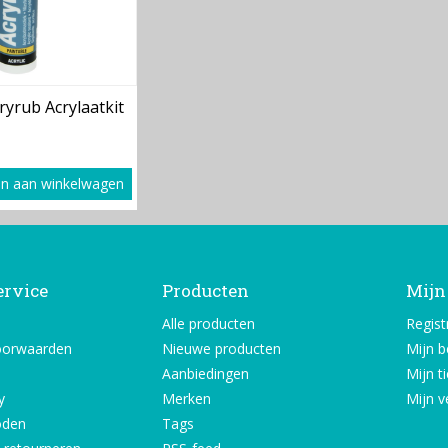
ryrub Acrylaatkit
n aan winkelwagen
ervice
Producten
Mijn
Alle producten
Regist
oorwaarden
Nieuwe producten
Mijn b
Aanbiedingen
Mijn t
y
Merken
Mijn ve
oden
Tags