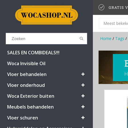
GRATIS V
Meest bekek
Home
/
Tags
/
Results found
(0)
SALES EN COMBIDEALS!!!
Woca Invisible Oil
H
BEKIJK ALLE RESULTATEN
Vloer behandelen
Vloer onderhoud
GA TERUG
Woca Exterior buiten
Meubels behandelen
Vloer schuren