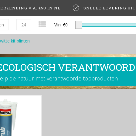
ERZENDING V.A. €50 IN NL
SNELLE LEVERING UI
en
24
Min: €
0
witte kit plinten
ECOLOGISCH VERANTWOORD
elp de natuur met verantwoorde topproducten