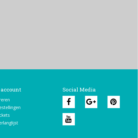
 account
Social Media
reren
estellingen
ickets
rlanglijst