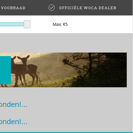
T VOORRAAD
OFFICIËLE WOCA DEALER
Max: €
5
nden!...
nden!...