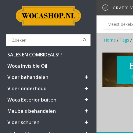
GRATIS V
Meest bekek
Home
/
Tags
/
Results found
(0)
SALES EN COMBIDEALS!!!
Woca Invisible Oil
H
BEKIJK ALLE RESULTATEN
Vloer behandelen
Vloer onderhoud
GA TERUG
Woca Exterior buiten
Meubels behandelen
Vloer schuren