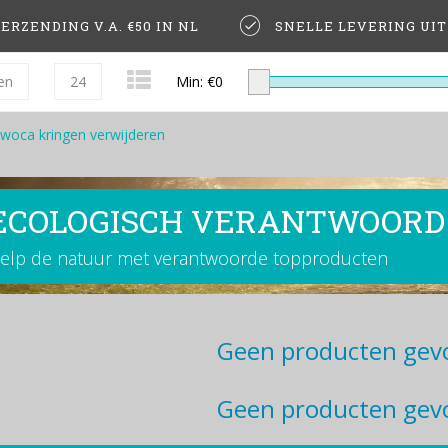
ERZENDING V.A. €50 IN NL
SNELLE LEVERING UI
en
24
Min: €
0
woca kringen verwijderen
ECOLOGISCH VERANTWOORD
elp de natuur met verantwoorde topproducten
Geen producten gevo
Geen producten gevo