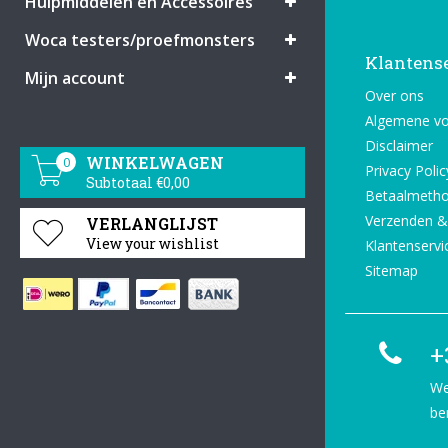
Hulpmiddelen en Accessoires
Woca testers/proefmonsters
Klantens
Mijn account
Over ons
Algemene v
Disclaimer
WINKELWAGEN
0
Privacy Polic
Subtotaal €0,00
Betaalmeth
Verzenden &
VERLANGLIJST
View your wishlist
Klantenservi
Sitemap
+
We
be