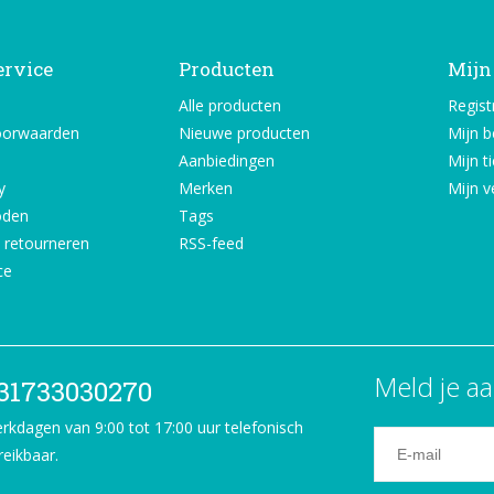
ervice
Producten
Mijn
Alle producten
Regist
oorwaarden
Nieuwe producten
Mijn b
Aanbiedingen
Mijn t
y
Merken
Mijn ve
oden
Tags
 retourneren
RSS-feed
ce
Meld je aa
31733030270
rkdagen van 9:00 tot 17:00 uur telefonisch
reikbaar.