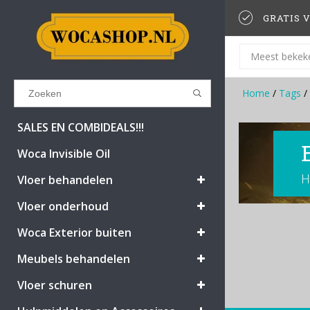
GRATIS V
Meest bekek
Home
/
Tags
/
Results found
(0)
SALES EN COMBIDEALS!!!
Woca Invisible Oil
H
BEKIJK ALLE RESULTATEN
Vloer behandelen
Vloer onderhoud
GA TERUG
Woca Exterior buiten
Meubels behandelen
Vloer schuren