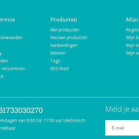
ervice
Producten
Mijn
Alle producten
Regist
oorwaarden
Nieuwe producten
Mijn b
Aanbiedingen
Mijn t
y
Merken
Mijn ve
oden
Tags
 retourneren
RSS-feed
ce
Meld je aa
31733030270
rkdagen van 9:00 tot 17:00 uur telefonisch
reikbaar.