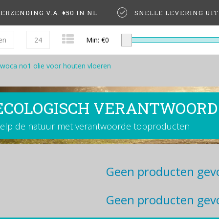
ERZENDING V.A. €50 IN NL
SNELLE LEVERING UI
en
24
Min: €
0
woca no1 olie voor houten vloeren
ECOLOGISCH VERANTWOORD
elp de natuur met verantwoorde topproducten
Geen producten gevo
Geen producten gevo