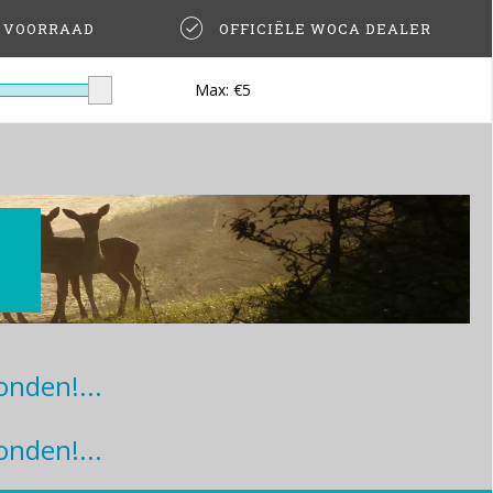
T VOORRAAD
OFFICIËLE WOCA DEALER
Max: €
5
nden!...
nden!...