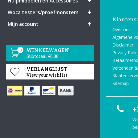
Hulpmiddelen en Accessoires
Woca testers/proefmonsters
Klantens
Mijn account
Over ons
Algemene v
Disclaimer
WINKELWAGEN
0
Privacy Polic
Subtotaal €0,00
Betaalmeth
Verzenden &
VERLANGLIJST
View your wishlist
Klantenservi
Sitemap
+
We
be