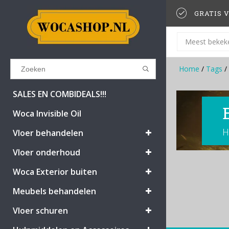
GRATIS V
Meest bekek
Home
/
Tags
/
Results found
(0)
SALES EN COMBIDEALS!!!
Woca Invisible Oil
H
BEKIJK ALLE RESULTATEN
Vloer behandelen
Vloer onderhoud
GA TERUG
Woca Exterior buiten
Meubels behandelen
Vloer schuren