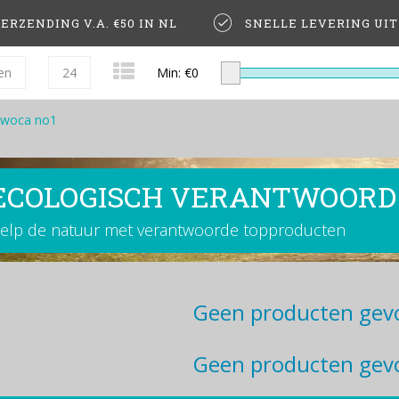
ERZENDING V.A. €50 IN NL
SNELLE LEVERING UI
en
24
Min: €
0
woca no1
ECOLOGISCH VERANTWOORD
elp de natuur met verantwoorde topproducten
Geen producten gevo
Geen producten gevo