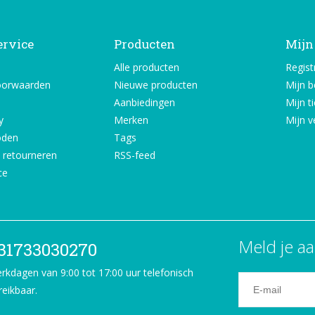
ervice
Producten
Mijn
Alle producten
Regist
oorwaarden
Nieuwe producten
Mijn b
Aanbiedingen
Mijn t
y
Merken
Mijn ve
oden
Tags
 retourneren
RSS-feed
ce
Meld je aa
31733030270
rkdagen van 9:00 tot 17:00 uur telefonisch
reikbaar.