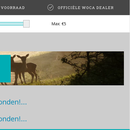
T VOORRAAD
OFFICIËLE WOCA DEALER
Max: €
5
nden!...
nden!...