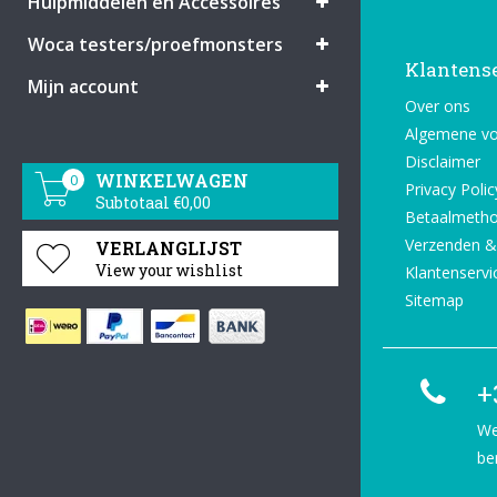
Hulpmiddelen en Accessoires
Woca testers/proefmonsters
Klantens
Mijn account
Over ons
Algemene v
Disclaimer
WINKELWAGEN
0
Privacy Polic
Subtotaal €0,00
Betaalmeth
Verzenden &
VERLANGLIJST
View your wishlist
Klantenservi
Sitemap
+
We
be