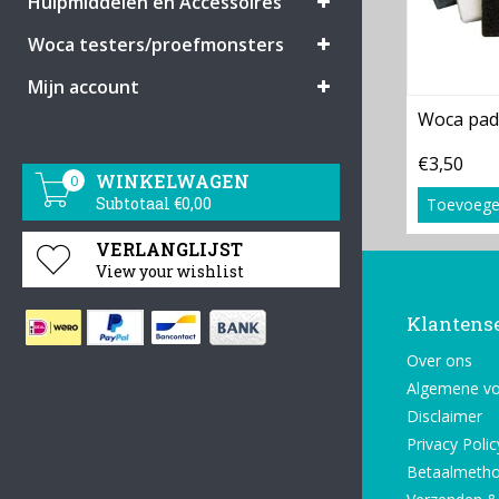
Hulpmiddelen en Accessoires
Woca testers/proefmonsters
Mijn account
Woca pad
€3,50
WINKELWAGEN
0
Subtotaal €0,00
Toevoege
VERLANGLIJST
View your wishlist
Klantens
Over ons
Algemene v
Disclaimer
Privacy Polic
Betaalmeth