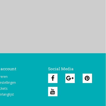
 account
Social Media
reren
estellingen
ickets
rlanglijst