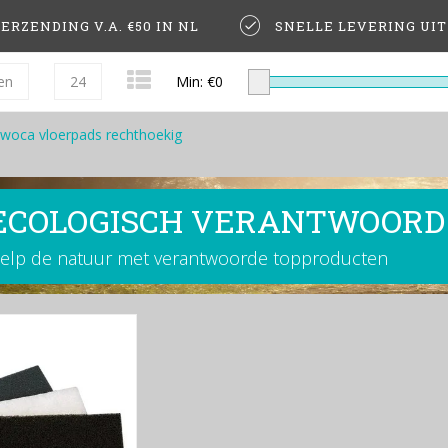
ERZENDING V.A. €50 IN NL
SNELLE LEVERING UI
en
24
Min: €
0
woca vloerpads rechthoekig
ECOLOGISCH VERANTWOORD
elp de natuur met verantwoorde topproducten