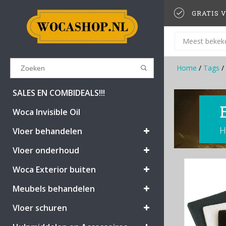
GRATIS V
Meest bekek
Home
/
Tags
/
Results found
(0)
SALES EN COMBIDEALS!!!
Woca Invisible Oil
H
BEKIJK ALLE RESULTATEN
Vloer behandelen
Vloer onderhoud
GA TERUG
Woca Exterior buiten
Meubels behandelen
Vloer schuren