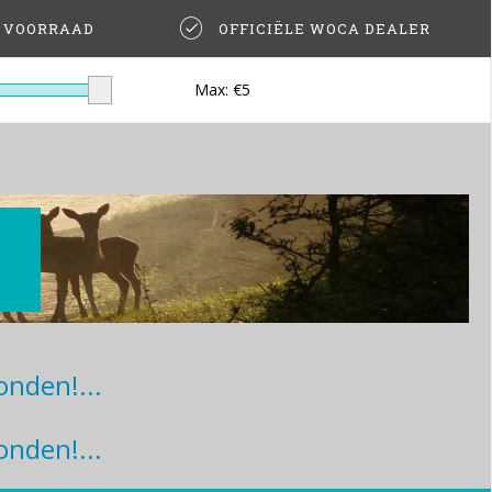
T VOORRAAD
OFFICIËLE WOCA DEALER
Max: €
5
nden!...
nden!...