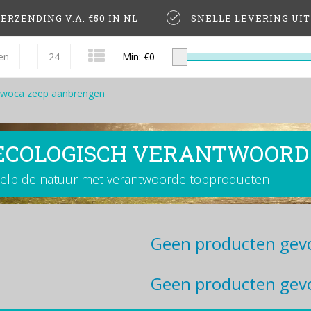
ERZENDING V.A. €50 IN NL
SNELLE LEVERING UI
en
24
Min: €
0
woca zeep aanbrengen
ECOLOGISCH VERANTWOORD
elp de natuur met verantwoorde topproducten
Geen producten gevo
Geen producten gevo