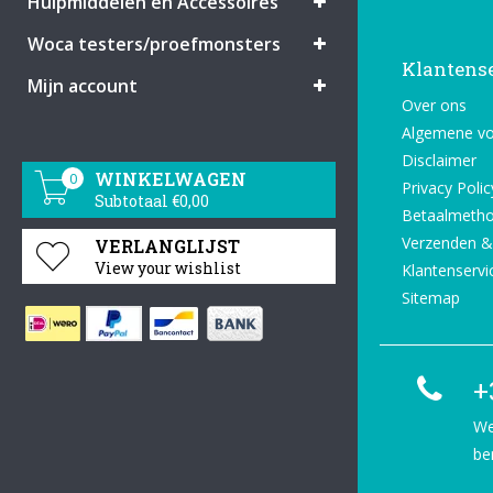
Hulpmiddelen en Accessoires
Woca testers/proefmonsters
Klantens
Mijn account
Over ons
Algemene v
Disclaimer
WINKELWAGEN
0
Privacy Polic
Subtotaal €0,00
Betaalmeth
Verzenden &
VERLANGLIJST
View your wishlist
Klantenservi
Sitemap
+
We
be