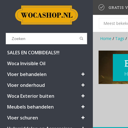
GRATIS V
Meest bekek
Home
/
Tags
/
Results found
(0)
SALES EN COMBIDEALS!!!
Woca Invisible Oil
H
BEKIJK ALLE RESULTATEN
Vloer behandelen
Vloer onderhoud
GA TERUG
Woca Exterior buiten
Meubels behandelen
Vloer schuren