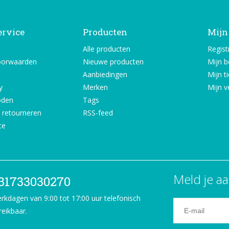
ervice
Producten
Mijn
Alle producten
Regist
oorwaarden
Nieuwe producten
Mijn b
Aanbiedingen
Mijn t
y
Merken
Mijn ve
oden
Tags
 retourneren
RSS-feed
ce
Meld je aa
31733030270
rkdagen van 9:00 tot 17:00 uur telefonisch
reikbaar.