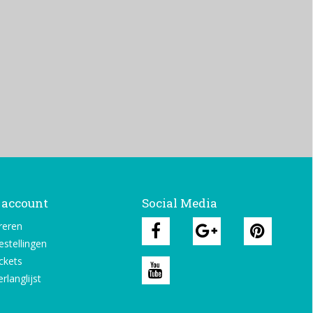
 account
Social Media
reren
estellingen
ickets
rlanglijst