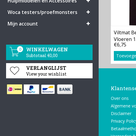
Hulpmiddelen en Accessoires
Woca testers/proefmonsters
Mijn account
Viltmat 
Vloeren 
€6,75
WINKELWAGEN
0
Subtotaal €0,00
Toevoege
VERLANGLIJST
View your wishlist
Klantens
Over ons
Algemene v
Disclaimer
Privacy Polic
Betaalmeth