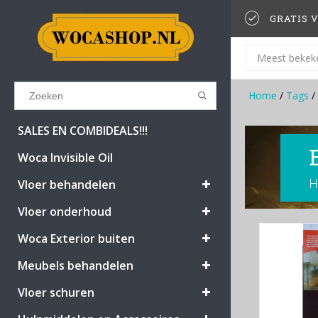
GRATIS V
Meest bekek
Home
/
Tags
/
Results found
(0)
SALES EN COMBIDEALS!!!
Woca Invisible Oil
H
BEKIJK ALLE RESULTATEN
Vloer behandelen
Vloer onderhoud
GA TERUG
Woca Exterior buiten
Meubels behandelen
Vloer schuren