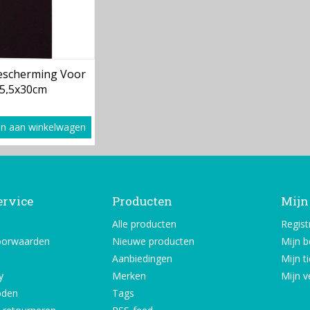
Bescherming Voor
15,5x30cm
n aan winkelwagen
ervice
Producten
Mijn
Alle producten
Regist
oorwaarden
Nieuwe producten
Mijn b
Aanbiedingen
Mijn t
y
Merken
Mijn ve
oden
Tags