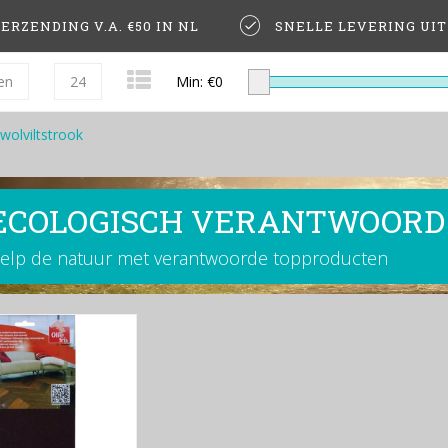
ERZENDING V.A. €50 IN NL
SNELLE LEVERING UI
en
24
Min: €
0
wolviltstrook
ECOLOGISCH VERANTWOORD
elp de natuur met verantwoorde topproducten