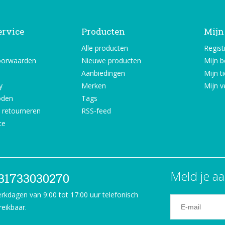
ervice
Producten
Mijn
Alle producten
Regist
oorwaarden
Nieuwe producten
Mijn b
Aanbiedingen
Mijn t
y
Merken
Mijn ve
oden
Tags
 retourneren
RSS-feed
ce
Meld je aa
31733030270
rkdagen van 9:00 tot 17:00 uur telefonisch
reikbaar.