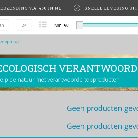
ERZENDING V.A. €50 IN NL
SNELLE LEVERING UI
en
24
Min: €
0
zeepmop
ECOLOGISCH VERANTWOORD
elp de natuur met verantwoorde topproducten
Geen producten gevo
Geen producten gevo