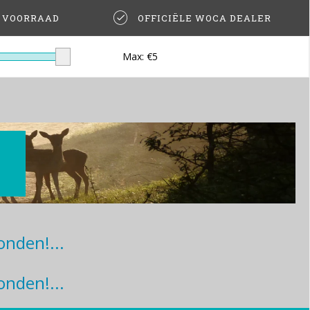
T VOORRAAD
OFFICIËLE WOCA DEALER
Max: €
5
nden!...
nden!...