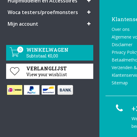
Hulpmiddelen en Accessoires
Woca testers/proefmonsters
Klantens
Mijn account
Over ons
Algemene v
Disclaimer
WINKELWAGEN
0
Privacy Polic
Subtotaal €0,00
Betaalmeth
Verzenden &
VERLANGLIJST
View your wishlist
Klantenservi
Sitemap
+
We
be