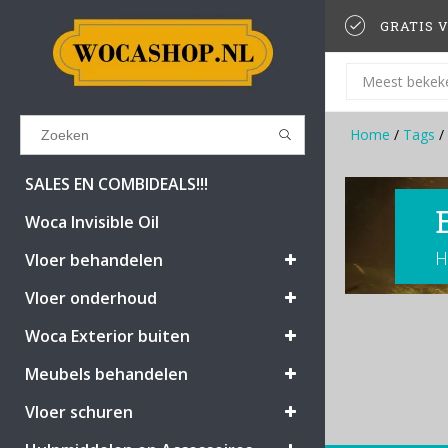
GRATIS V
Meest bekek
Home
/
Tags
/
Results found
(0)
SALES EN COMBIDEALS!!!
Woca Invisible Oil
H
BEKIJK ALLE RESULTATEN
Vloer behandelen
Vloer onderhoud
GA TERUG
Woca Exterior buiten
Meubels behandelen
Vloer schuren