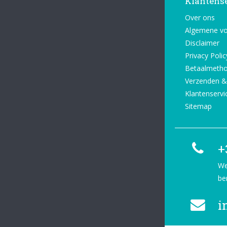
Klantens
Over ons
Algemene v
Disclaimer
Privacy Polic
Betaalmeth
Verzenden &
Klantenservi
Sitemap
+
We
be
i