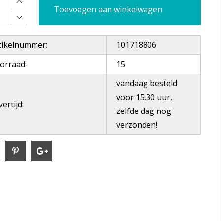
Toevoegen aan winkelwagen
tikelnummer:
101718806
orraad:
15
vandaag besteld
voor 15.30 uur,
ertijd:
zelfde dag nog
verzonden!