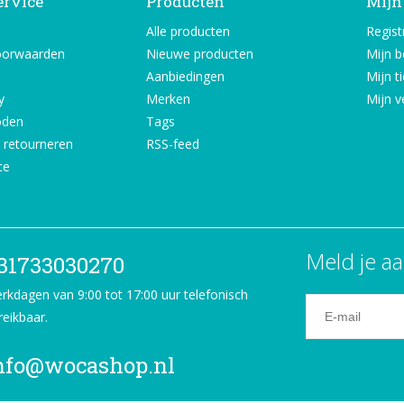
ervice
Producten
Mijn
Alle producten
Regist
oorwaarden
Nieuwe producten
Mijn b
Aanbiedingen
Mijn t
y
Merken
Mijn ve
oden
Tags
 retourneren
RSS-feed
ce
Meld je aa
31733030270
rkdagen van 9:00 tot 17:00 uur telefonisch
reikbaar.
nfo@wocashop.nl