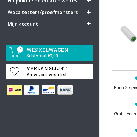
Hulpmiddelen en Accessoires
Woca testers/proefmonsters
Mijn account
WINKELWAGEN
0
Subtotaal €0,00
VERLANGLIJST
View your wishlist
Ruim 25 jaa
Gratis verz