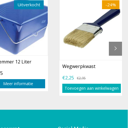
Uitverkocht
-24%
emmer 12 Liter
Wegwerpkwast
75
€2,25
€2,95
Meer informatie
Toevoegen aan winkelwagen