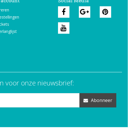
 account
Social Media
reren
estellingen
ickets
rlanglijst
n voor onze nieuwsbrief:
Abonneer