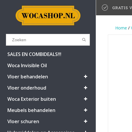
GRATIS V
Home
/
Results found
(0)
SALES EN COMBIDEALS!!!
Woca Invisible Oil
BEKIJK ALLE RESULTATEN
Vloer behandelen
Vloer onderhoud
GA TERUG
Woca Exterior buiten
Meubels behandelen
Vloer schuren