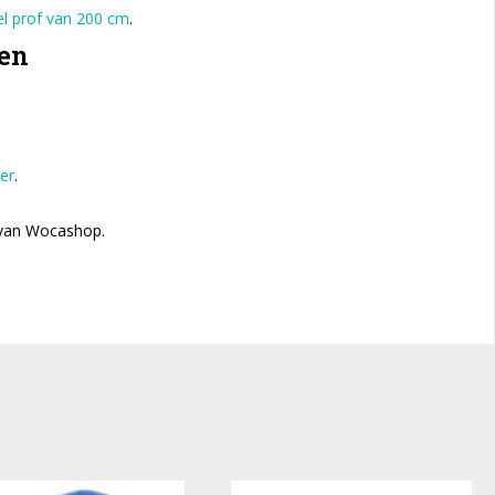
el prof van 200 cm
.
ken
er
.
s van Wocashop.