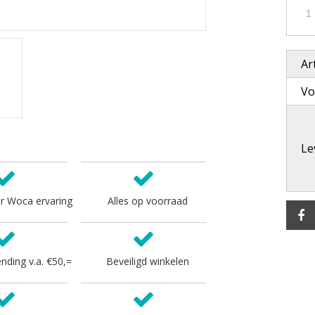
Ar
Vo
Lev
r Woca ervaring
Alles op voorraad
ending v.a. €50,=
Beveiligd winkelen