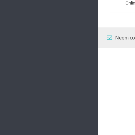
Onli
Neem con