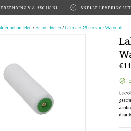
ERZENDING V.A. €50 IN NL
SNELLE LEVERING UI
Vloer behandelen
/
Hulpmiddelen
/
Lakroller 25 cm voor Waterlak
La
Wa
€11
O
Lakrol
geschi
aanbre
daardo